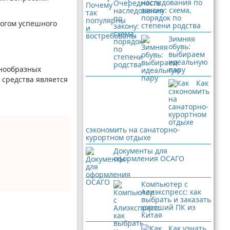
наследования по
закону: схема,
порядок по
логом успешного
степени родства
Зимняя
обувь:
выбираем
идеальную
знообразных
пару
 средства является
Как
сэкономить на санаторно-
курортном отдыхе
Документы для
оформления ОСАГО
Компьютер с
Алиэкспресс: как
выбрать и заказать
хороший ПК из
Китая
Как узнать