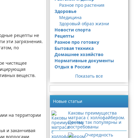
Разное про растения
Здоровье
Медицина
Здоровый образ жизни
Новости спорта
родные рецепты не
Рецепты
ти эти загрязнения.
Разное про готовку
татом, по
Бытовая техника
Домашнее хозяйство
Нормативные документы
ное чистящее
Отдых в России
нфицирующая
тивных веществ.
Показать все
Новые статьи
Каковы преимущества
имии на территории
матраса с холлофайбером.
Почему так популярны и
востребованы
рья и заканчивая
Очередность
ыми вопросами