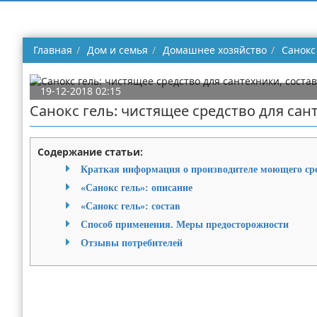
Главная
Дом и семья
Домашнее хозяйство
Cанокс
19-12-2018 02:15
Cанокс гель: чистящее средство для са
Содержание статьи:
Краткая информация о производителе моющего ср
«Санокс гель»: описание
«Санокс гель»: состав
Способ применения. Меры предосторожности
Отзывы потребителей