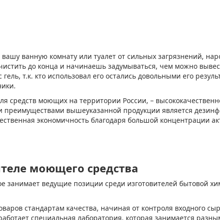
ть вашу ванную комнату или туалет от сильных загрязнений, на
очистить до конца и начинаешь задумываться, чем можно вывес
ель, т.к. кто использовал его остались довольными его резуль
ники.
еля средств моющих на территории России, – высококачествен
ными преимуществами вышеуказанной продукции является дези
щественная экономичность благодаря большой концентрации ак
теле моющего средства
рое занимает ведущие позиции среди изготовителей бытовой х
оваров стандартам качества, начиная от контроля входного сы
работает специальная лаборатория, которая занимается разн