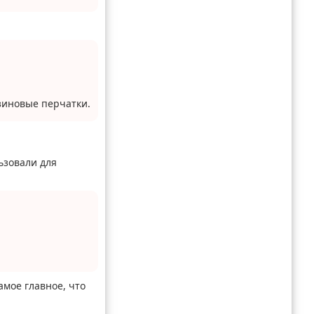
зиновые перчатки.
ьзовали для
амое главное, что