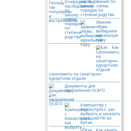
наследования по
закону: схема,
порядок по
степени родства
Зимняя
обувь:
выбираем
идеальную
пару
Как
сэкономить на санаторно-
курортном отдыхе
Документы для
оформления ОСАГО
Компьютер с
Алиэкспресс: как
выбрать и заказать
хороший ПК из
Китая
Как узнать