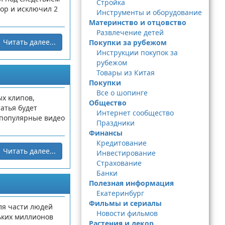
Стройка
вор и исключил 2
Инструменты и оборудование
Материнство и отцовство
Развлечение детей
Читать далее...
Покупки за рубежом
Инструкции покупок за
рубежом
Товары из Китая
Покупки
Все о шопинге
ых клипов,
Общество
атья будет
Интернет сообщество
 популярные видео
Праздники
Финансы
Кредитование
Читать далее...
Инвестирование
Страхование
Банки
Полезная информация
Екатеринбург
Фильмы и сериалы
ля части людей
Новости фильмов
ьких миллионов
Растения и декор