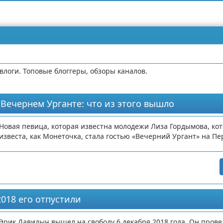
влоги. Топовые блоггеры, обзоры каналов.
 Вечернем Урганте: что из этого вышло
Новая певица, которая известна молодежи Лиза Гордымова, кот
известа, как Монеточка, стала гостью «Вечерний Ургант» на Пе
018 его отпустили
Эрик Давидыч вышел на свободу 6 декабря 2018 года. Он прове