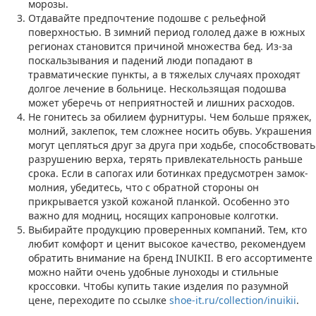
морозы.
Отдавайте предпочтение подошве с рельефной
поверхностью. В зимний период гололед даже в южных
регионах становится причиной множества бед. Из-за
поскальзывания и падений люди попадают в
травматические пункты, а в тяжелых случаях проходят
долгое лечение в больнице. Нескользящая подошва
может уберечь от неприятностей и лишних расходов.
Не гонитесь за обилием фурнитуры. Чем больше пряжек,
молний, заклепок, тем сложнее носить обувь. Украшения
могут цепляться друг за друга при ходьбе, способствовать
разрушению верха, терять привлекательность раньше
срока. Если в сапогах или ботинках предусмотрен замок-
молния, убедитесь, что с обратной стороны он
прикрывается узкой кожаной планкой. Особенно это
важно для модниц, носящих капроновые колготки.
Выбирайте продукцию проверенных компаний. Тем, кто
любит комфорт и ценит высокое качество, рекомендуем
обратить внимание на бренд INUIKII. В его ассортименте
можно найти очень удобные луноходы и стильные
кроссовки. Чтобы купить такие изделия по разумной
цене, переходите по ссылке
shoe-it.ru/collection/inuikii
.