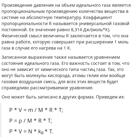
Произведение давления на объем идеального газа является
пропорциональным произведению количества вещества в
системе на абсолютную температуру. Коэффициент
пропорциональности R называется универсальной газовой
постоянной. Ее значение равно 8,314 Дж/(моль*К).
Физический смысл величины R заключается в том, что она
равна работе, которую совершает при расширении 1 моль
газа в случае его нагрева на 1 К.
Записанное выражение также называется уравнением
состояния идеального газа. Его важность состоит в том, что
оно не зависит от химического типа частиц газа. Так, это
могут быть молекулы кислорода, атомы гелия или вообще
газовая воздушная смесь, для всех этих веществ будет
справедливо рассматриваемое уравнение.
Оно может быть записано в других формах. Приведем их:
P * V = m / M * R * T;
P = ρ / M * R * T;
P * V = N * k
* T.
B