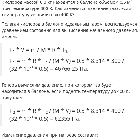
3
Кислород массой 0,3 кг находится в баллоне объемом 0,5 м
при температуре 300 К. Как изменится давление газа, если
температуру увеличить до 400 К?
Полагая кислород в баллоне идеальным газом, воспользуемся
уравнением состояния для вычисления начального давления,
имеем:
P
* V = m / M * R * T
;
1
1
P
= m * R * T
/ (M * V) = 0,3 * 8,314 * 300 /
1
1
-3
(32 * 10
* 0,5) = 46766,25 Па.
Теперь вычислим давление, при котором газ будет
находиться в баллоне, если поднять температуру до 400 К,
получаем:
P
= m * R * T
/ (M * V) = 0,3 * 8,314 * 400 /
2
2
-3
(32 * 10
* 0,5) = 62355 Па.
Изменение давления при нагреве составит: