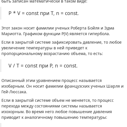
быть записан математически в таком виде:
P * V = const при T, n = const.
Этот закон носит фамилии ученых Роберта Бойля и Эдма
Мариотта. Графиком функции P(V) является гипербола.
Если в закрытой системе зафиксировать давление, то любое
увеличение температуры в ней приведет к
пропорциональному возрастанию объема, то есть:
V / T = const при P, n = const.
Описанный этим уравнением процесс называется
изобарным. Он носит фамилии французских ученых Шарля и
Гей-Люссака.
Если в закрытой системе объем не меняется, то процесс
перехода между состояниями системы называется
изохорным. Во время него любое повышение давления
приводит к аналогичному повышению температуры: