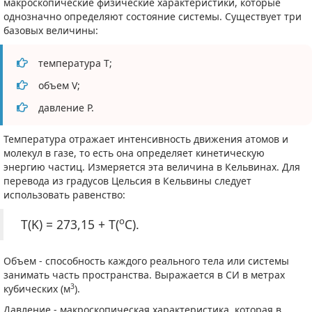
макроскопические физические характеристики, которые
однозначно определяют состояние системы. Существует три
базовых величины:
температура T;
объем V;
давление P.
Температура отражает интенсивность движения атомов и
молекул в газе, то есть она определяет кинетическую
энергию частиц. Измеряется эта величина в Кельвинах. Для
перевода из градусов Цельсия в Кельвины следует
использовать равенство:
o
T(K) = 273,15 + T(
C).
Объем - способность каждого реального тела или системы
занимать часть пространства. Выражается в СИ в метрах
3
кубических (м
).
Давление - макроскопическая характеристика, которая в