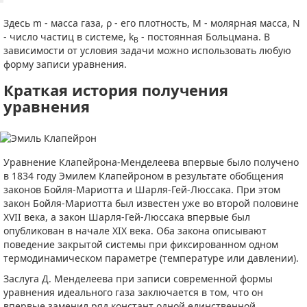
Здесь m - масса газа, ρ - его плотность, M - молярная масса, N
- число частиц в системе, k
- постоянная Больцмана. В
B
зависимости от условия задачи можно использовать любую
форму записи уравнения.
Краткая история получения
уравнения
Уравнение Клапейрона-Менделеева впервые было получено
в 1834 году Эмилем Клапейроном в результате обобщения
законов Бойля-Мариотта и Шарля-Гей-Люссака. При этом
закон Бойля-Мариотта был известен уже во второй половине
XVII века, а закон Шарля-Гей-Люссака впервые был
опубликован в начале XIX века. Оба закона описывают
поведение закрытой системы при фиксированном одном
термодинамическом параметре (температуре или давлении).
Заслуга Д. Менделеева при записи современной формы
уравнения идеального газа заключается в том, что он
впервые заменил ряд констант одной единственной