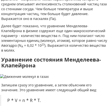
среднем описывает интенсивность столкновений частиц газа
со стенками сосуда. Чем больше температура и выше
концентрация частиц, тем больше будет давление.
Выражается оно в паскалях (Па).
Далее будет показано, что уравнение Менделеева-
Клапейрона в физике содержит еще один макроскопический
параметр - количество вещества n. Под ним полагают число
элементарных единиц (молекул, атомов), которое равно числу
23
Авогадро (N
= 6,02 * 10
). Выражается количество вещества
A
в молях.
Уравнение состояния Менделеева-
Клапейрона
Запишем сразу это уравнение, а затем объясним его
значение. Это уравнение имеет следующий общий вид:
P * V = n * R * T.