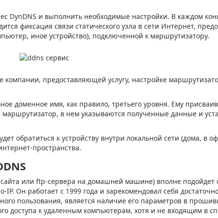
ес DynDNS и выполнить необходимые настройки. В каждом кон
дится фиксация связи статического узла в сети Интернет, пред
омпьютер, иное устройство), подключенной к маршрутизатору.
те компании, предоставляющей услугу, настройке маршрутизат
ное доменное имя, как правило, третьего уровня. Ему присваив
ся маршрутизатор, в нем указываются полученные данные и уст
ет обратиться к устройству внутри локальной сети (дома, в оф
интернет-пространства.
DDNS
 сайта или ftp-сервера на домашней машине) вполне подойдет 
-IP. Он работает с 1999 года и зарекомендовал себя достаточн
чного пользования, является наличие его параметров в проши
го доступа к удаленным компьютерам, хотя и не входящим в с