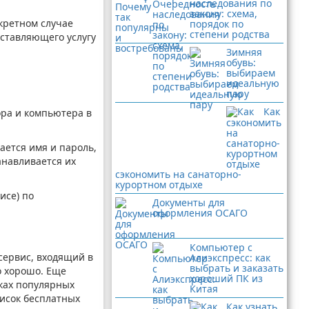
наследования по
закону: схема,
кретном случае
порядок по
степени родства
оставляющего услугу
Зимняя
обувь:
выбираем
идеальную
пару
Как
ора и компьютера в
ается имя и пароль,
анавливается их
сэкономить на санаторно-
курортном отдыхе
исе) по
Документы для
оформления ОСАГО
Компьютер с
сервис, входящий в
Алиэкспресс: как
выбрать и заказать
о хорошо. Еще
хороший ПК из
вках популярных
Китая
писок бесплатных
Как узнать