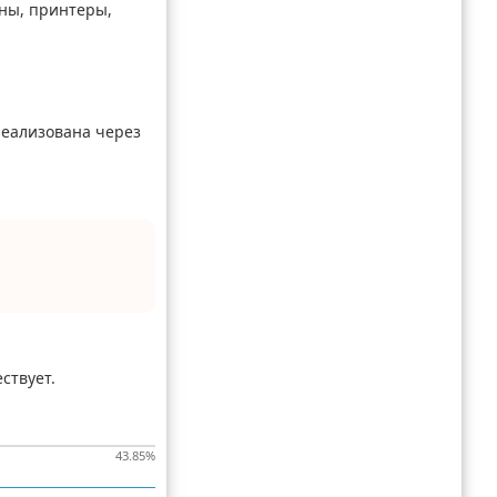
ины, принтеры,
реализована через
ствует.
43.85
%