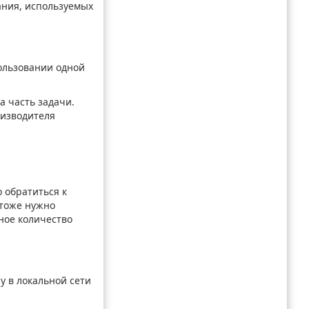
ания, используемых
пользовании одной
а часть задачи.
оизводителя
 обратиться к
 тоже нужно
ное количество
у в локальной сети