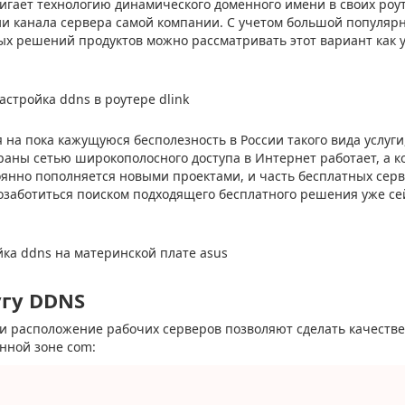
игает технологию динамического доменного имени в своих роут
ии канала сервера самой компании. С учетом большой популярн
х решений продуктов можно рассматривать этот вариант как 
я на пока кажущуюся бесполезность в России такого вида услуги
аны сетью широкополосного доступа в Интернет работает, а к
оянно пополняется новыми проектами, и часть бесплатных сер
 озаботиться поиском подходящего бесплатного решения уже се
гу DDNS
 и расположение рабочих серверов позволяют сделать качеств
нной зоне com: