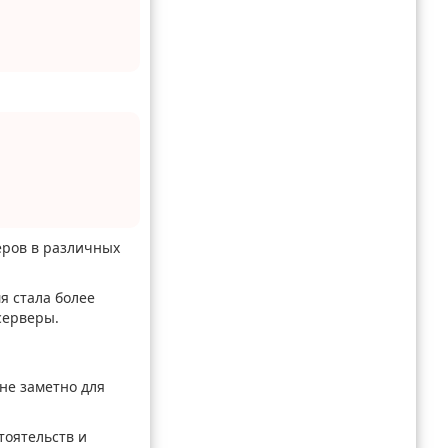
еров в различных
я стала более
серверы.
не заметно для
тоятельств и