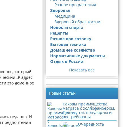
Разное про растения
Здоровье
Медицина
Здоровый образ жизни
Новости спорта
Рецепты
Разное про готовку
Бытовая техника
Домашнее хозяйство
Нормативные документы
Отдых в России
Показать все
рверов, который
ический IP адрес
сти это доменное
Новые статьи
Каковы преимущества
матраса с холлофайбером.
Почему так популярны и
ились недавно. И
востребованы
 и предпочтений
Очередность