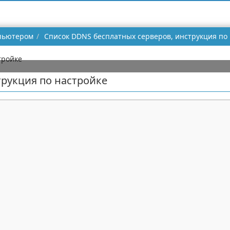
мпьютером
Список DDNS бесплатных серверов, инструкция по
трукция по настройке